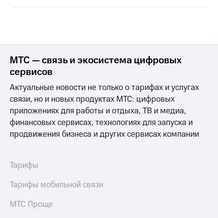
Семейная
группа
Спутниковое
Скидка
ТВ
на тарифы,
общие
Услуги
подписки
МТС — связь и экосистема цифровых
и услуги,
Поддержка
сервисов
доступ
к геолокации
Актуальные новости не только о тарифах и услугах
висы и подписки
МТС
связи, но и новых продуктах МТС: цифровых
Сертификаты
Premium
приложениях для работы и отдыха, ТВ и медиа,
безопасности
финансовых сервисах, технологиях для запуска и
Подписка
Всё
на гигабайты
продвижения бизнеса и других сервисах компании
под
интернета,
рукой
фильмы,
музыка
в Мой МТС
Тарифы
и многое
другое
Посмотрите,
Тарифы мобильной связи
что
Семейная
полезного
МТС Проще
группа
есть