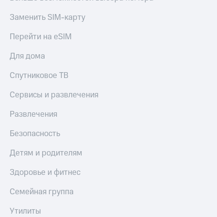
Акции
Финансы
Условия
Инвестиции
Заменить SIM-карту
пополнения
Получайте
Перейти на eSIM
Скидка
доход
30%
онлайн
Для дома
на связь
Страхование
Спутниковое ТВ
Тарифы
Покупка
RED,
Сервисы и развлечения
полисов
РИИЛ
онлайн
и МТС Супер
Развлечения
дешевле
Скидка 30%
при оплате
на связь
Безопасность
с карты
МТС Деньги
С картой
Детям и родителям
МТС
Обзоры
Деньги
товаров
Здоровье и фитнес
МТС
Скидки
Семейная группа
Накопления
до 40%
на смартфоны
Утилиты
Откладывайте