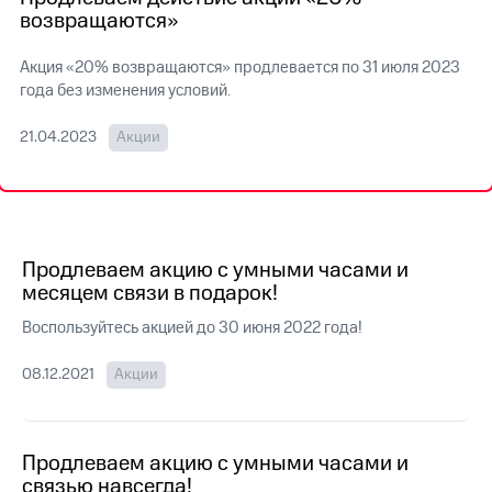
на связь
возвращаются»
Роуминг
Тарифы
Акция «20% возвращаются» продлевается по 31 июля 2023
RED,
года без изменения условий.
Семейная
РИИЛ
группа
и МТС
21.04.2023
Акции
Супер
Заказать
дешевле
SIM-
при
карту
оплате
с карты
Оформить
МТС
eSIM
Продлеваем акцию с умными часами и
Деньги
месяцем связи в подарок!
SIM-
Спутниковое ТВ
Воспользуйтесь акцией до 30 июня 2022 года!
карта
для
Выберите
иностранцев
и подключите
08.12.2021
Акции
ТВ
Оформить
с выгодным
чистый
тарифом
номер
Продлеваем акцию с умными часами и
связью навсегда!