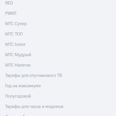
в нашем
RED
Скидка
приложении
на тарифы,
РИИЛ
общие
КИОН
подписки
и услуги,
МТС Супер
КИОН
доступ
Музыка
к геолокации
МТС ТОП
КИОН
Кино,
МТС Junior
Строки
музыка,
книги
Live
МТС Мудрый
и не
только
Гудок
МТС Налегке
Безопасность
Мой
Тарифы для спутникового ТВ
МТС
Финансы
Год на максимуме
Все
Детям
приложения
Полугодовой
и родителям
Инвестиции
Здоровье
Тарифы для часов и модемов
и фитнес
Получайте