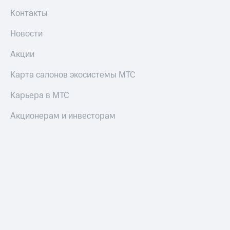
трекеры
Контакты
Умный
дом
Новости
Планшеты
Акции
Акции
Карта салонов экосистемы МТС
и
скидки
Карьера в МТС
Все
Акционерам и инвесторам
товары