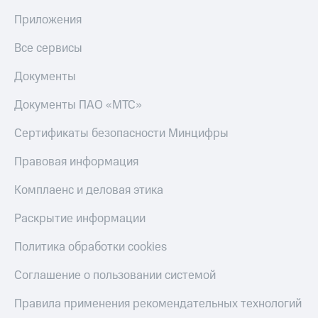
деньги
при
Приложения
и получайте
покупке
доход 15%
со связью
Все сервисы
Платежи
МТС
и
Документы
переводы
Документы ПАО «МТС»
Пополнить
номер
Сертификаты безопасности Минцифры
МТС
Правовая информация
Настройки
автоплатежа
Комплаенс и деловая этика
Пополнить
Раскрытие информации
номер
другого
Политика обработки cookies
оператора
Оплата
Соглашение о пользовании системой
интернета
и
Правила применения рекомендательных технологий
ТВ