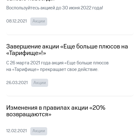
Интернет,
Выбрать
ТВ и телефон
красивый
Воспользуйтесь акцией до 30 июня 2022 года!
для дома
номер
08.12.2021
Акции
Заменить
Личный
SIM-
кабинет
карту
спутникового
Завершение акции «Еще больше плюсов на
ТВ
Перейти
«Тарифище»!»
Скачать
на
приложение
eSIM
С 26 марта 2021 года акция «Еще больше плюсов
Мой
на «Тарифище» прекращает свое действие.
МТС
Для дома
МТС
Спутниковое ТВ
26.03.2021
Акции
Premium
Выберите
и подключите
Подписка
ТВ
на гигабайты
с выгодным
интернета,
Изменения в правилах акции «20%
тарифом
фильмы,
возвращаются»
музыка
и многое
Интернет,
другое
ТВ и телефон
12.02.2021
Акции
для дома