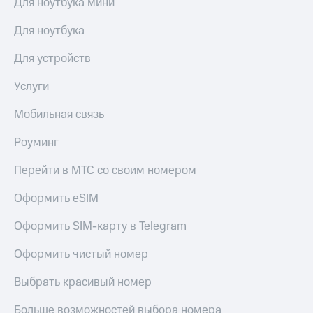
Для ноутбука мини
доход
Приложения
онлайн
от МТС
Для ноутбука
Страхование
Акции
Для устройств
Покупка
Приложения
полисов
Услуги
КИОН
онлайн
Мобильная связь
КИОН
Скидка 30%
Музыка
на связь
Роуминг
КИОН
С картой
Перейти в МТС со своим номером
Строки
МТС
Деньги
Оформить eSIM
Live
МТС
Накопления
Оформить SIM-карту в Telegram
Гудок
Откладывайте
Мой
Оформить чистый номер
деньги
МТС
и получайте
Выбрать красивый номер
доход 15%
Все
приложения
Больше возможностей выбора номера