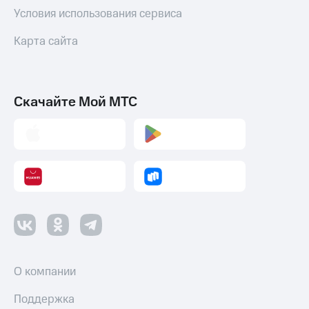
Условия использования сервиса
Переводы
с
Карта сайта
телефона
на карту
МТС Pay
Скачайте Мой МТС
Оплата
по QR-
коду
за границей
тернет-магазин
Смартфоны
Наушники
и
колонки
О компании
Умные
часы
и
Поддержка