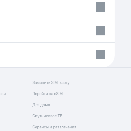
Приложения
Финансы
угого оператора
Оплата
Заменить SIM-карту
Интернет-магазин
язи
Перейти на eSIM
скидки
Все товары
Для дома
Спутниковое ТВ
Сервисы и развлечения