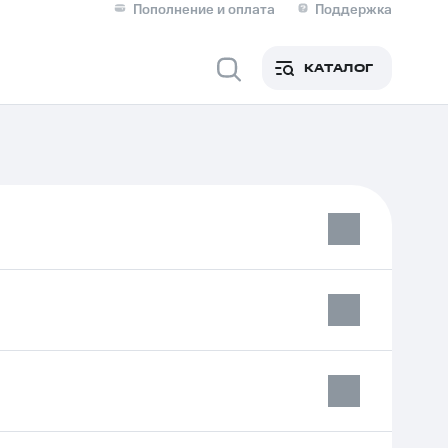
Пополнение и оплата
Поддержка
Скидка 30% на связь
Личные кабинеты
КАТАЛОГ
Мобильная связь
IM-карта для иностранцев
M
Для дома
Сервисы и подписки
фитнес
Приложения от МТС