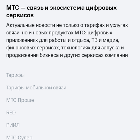
Спутниковое
Скидка
МТС — связь и экосистема цифровых
ТВ
на тарифы,
сервисов
общие
Услуги
подписки
Актуальные новости не только о тарифах и услугах
и услуги,
связи, но и новых продуктах МТС: цифровых
Поддержка
доступ
к геолокации
приложениях для работы и отдыха, ТВ и медиа,
Сертификаты
висы и подписки
финансовых сервисах, технологиях для запуска и
МТС
безопасности
продвижения бизнеса и других сервисах компании
Premium
Всё
Подписка
под
Тарифы
на гигабайты
рукой
интернета,
в Мой МТС
фильмы,
Тарифы мобильной связи
музыка
Посмотрите,
и многое
МТС Проще
что
другое
полезного
Семейная
RED
есть
группа
в нашем
РИИЛ
приложении
Скидка
на тарифы,
МТС Супер
КИОН