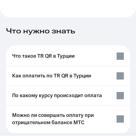
Выбрать
ТВ и телефон
красивый
для дома
номер
Личный
Заменить
кабинет
Что нужно знать
SIM-
спутникового
карту
ТВ
Скачать
Перейти
приложение
на
Мой
Что такое TR QR в Турции
eSIM
МТС
МТС
Для дома
Premium
Как оплатить по TR QR в Турции
Спутниковое ТВ
Выберите
Подписка
и подключите
на гигабайты
ТВ
интернета,
По какому курсу происходит оплата
с выгодным
фильмы,
тарифом
музыка
и многое
Можно ли совершать оплату при
Интернет,
другое
отрицательном балансе МТС
ТВ и телефон
Семейная
для дома
группа