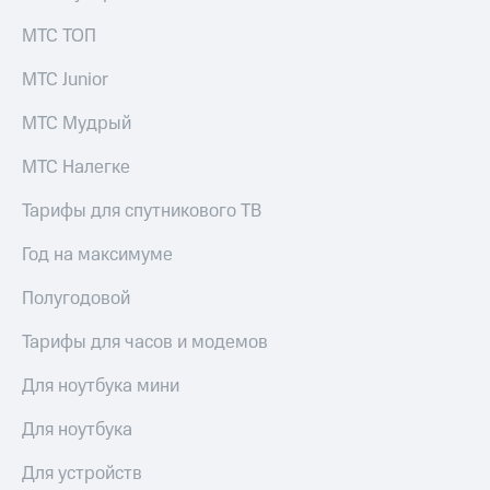
общие
подписки
КИОН
МТС ТОП
и услуги,
Музыка
доступ
МТС Junior
к геолокации
КИОН
Кино,
Строки
МТС Мудрый
музыка,
книги
Live
МТС Налегке
и не
только
Гудок
Тарифы для спутникового ТВ
Безопасность
Мой
Год на максимуме
МТС
Финансы
Полугодовой
Все
Детям
приложения
и родителям
Тарифы для часов и модемов
Инвестиции
Здоровье
Для ноутбука мини
и фитнес
Получайте
доход
Для ноутбука
Приложения
онлайн
от МТС
Страхование
Для устройств