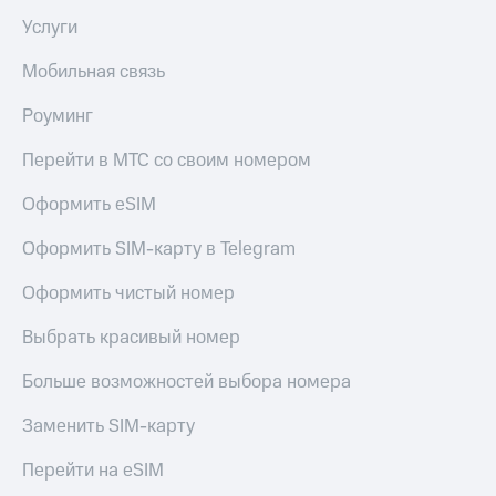
Акции
Покупка
Услуги
полисов
Приложения
онлайн
Мобильная связь
КИОН
Скидка 30%
на связь
Роуминг
КИОН
Музыка
С картой
Перейти в МТС со своим номером
МТС
КИОН
Деньги
Строки
Оформить eSIM
МТС
Накопления
Live
Оформить SIM-карту в Telegram
Откладывайте
Гудок
Оформить чистый номер
деньги
и получайте
Мой
Выбрать красивый номер
доход 15%
МТС
Акции
Условия
Больше возможностей выбора номера
Все
пополнения
приложения
Заменить SIM-карту
Финансы
Скидка
Инвестиции
30%
Перейти на eSIM
на связь