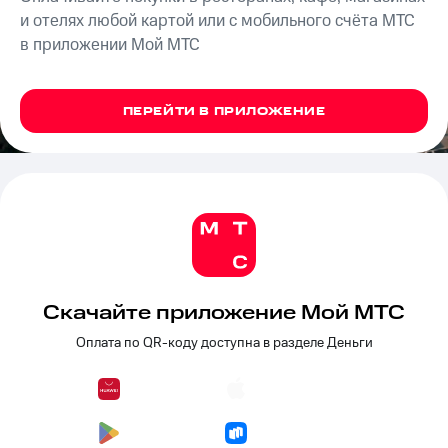
на связь
и отелях любой картой или с мобильного счёта МТС
в приложении Мой МТС
Роуминг
Тарифы
RED,
Семейная
РИИЛ
группа
и МТС
ПЕРЕЙТИ В ПРИЛОЖЕНИЕ
Супер
Заказать
дешевле
SIM-
при
карту
оплате
с карты
Оформить
МТС
eSIM
Деньги
SIM-
Спутниковое ТВ
карта
Скачайте приложение Мой МТС
для
Выберите
иностранцев
и подключите
Оплата по QR-коду доступна в разделе Деньги
ТВ
Оформить
с выгодным
чистый
тарифом
номер
Интернет,