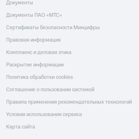
Документы
Пополнить
номер
Документы ПАО «МТС»
МТС
Сертификаты безопасности Минцифры
Настройки
автоплатежа
Правовая информация
Пополнить
Комплаенс и деловая этика
номер
другого
Раскрытие информации
оператора
Политика обработки cookies
Оплата
интернета
Соглашение о пользовании системой
и
ТВ
Правила применения рекомендательных технологий
Переводы
Условия использования сервиса
с
телефона
Карта сайта
на карту
МТС Pay