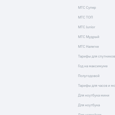
ые часы и трекеры
Умный дом
Планшеты
Акции и 
МТС Супер
МТС ТОП
ле при оплате с карты МТС Деньги
МТС Junior
МТС Мудрый
МТС Налегке
Тарифы для спутников
Год на максимуме
Полугодовой
Тарифы для часов и м
Для ноутбука мини
Для ноутбука