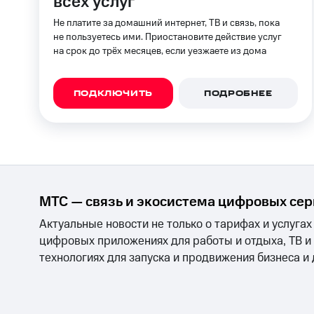
всех услуг
Скидка на тарифы, общие подписки и 
Скидка на тарифы, общие подписки и 
Не платите за домашний интернет, ТВ и связь, пока
Кино, музыка, книги и не только
Безо
не пользуетесь ими. Приостановите действие услуг
Сертификаты безопасности
Акции
на срок до трёх месяцев, если уезжаете из дома
Всё под рукой в Мой МТС
КИОН
КИОН Музыка
КИОН Строки
L
ПОДКЛЮЧИТЬ
ПОДРОБНЕЕ
Посмотрите, что полезного есть
Инвестиции
Получайте доход онлайн
КИОН
КИОН Музыка
КИОН Строки
L
Страхование
Получайте доход онлайн
Покупка полисов онлайн
Страхование
Скидка 30% на связь
Покупка полисов онлайн
МТС — связь и экосистема цифровых се
С картой МТС Деньги
Скидка 30% на связь
Актуальные новости не только о тарифах и услугах
МТС Накопления
С картой МТС Деньги
цифровых приложениях для работы и отдыха, ТВ и
Откладывайте деньги и получайте до
технологиях для запуска и продвижения бизнеса и
МТС Накопления
Платежи и переводы
Пополнить ном
Откладывайте деньги и получайте до
интернета и ТВ
Переводы с телефона
Акции
Условия пополнения