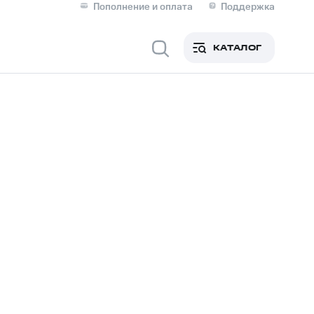
Пополнение и оплата
Поддержка
Скидка 30% на связь
Личные кабинеты
КАТАЛОГ
Мобильная связь
IM-карта для иностранцев
M
Для дома
Сервисы и подписки