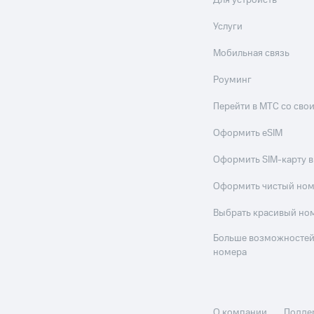
Для устройств
Услуги
Мобильная связь
Роуминг
Перейти в МТС со св
Оформить eSIM
Оформить SIM-карту в
Оформить чистый но
Выбрать красивый но
Больше возможностей
номера
О компании
Подде