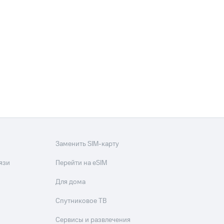
фитнес
Приложения от МТС
Приложения
Финансы
Заменить SIM-карту
язи
Перейти на eSIM
Для дома
угого оператора
Оплата
Спутниковое ТВ
Интернет-магазин
Сервисы и развлечения