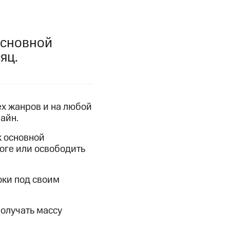
фитнес
Приложения от МТС
основной
Приложения
яц.
Финансы
ех жанров и на любой
айн.
к основной
роге или освободить
оки под своим
угого оператора
Оплата
олучать массу
Интернет-магазин