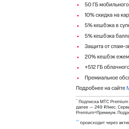
50 ГБ мобильного
10% скидка на ка
5% кешбэка в суп
5% кешбэка балла
Защита от спам-з
20% кешбэк ежеме
+512 ГБ облачног
Премиальное обсл
Подробнее на сайте
*
Подписка МТС Premium 
далее — 249 ₽/мес. Се
Premium=Премиум. Подр
**
происходит через акт