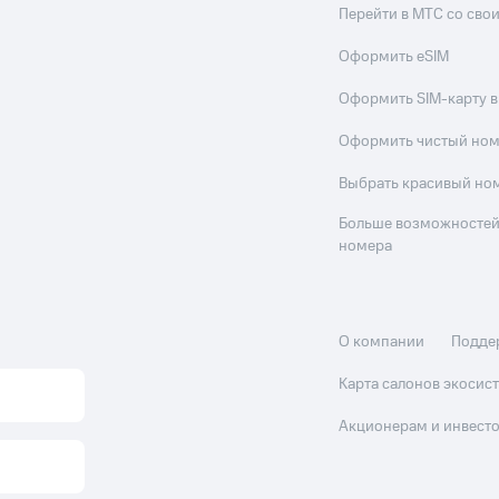
Перейти в МТС со св
Оформить eSIM
Оформить SIM-карту в
Оформить чистый но
Выбрать красивый но
Больше возможностей
номера
О компании
Подде
Карта салонов экоси
Акционерам и инвест