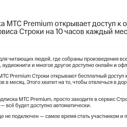
услуги, доступ к геолокации
услуги, доступ к геолокации
пасность
Финансы
Детям и родителям
Здоровье и 
ка МТС Premium открывает доступ к 
виса Строки на 10 часов каждый мес
ive
Гудок
Мой МТС
Все приложения
 в нашем приложении
ive
Гудок
Мой МТС
Все приложения
Инвестиции
 для читающих людей, где собраны произведения вс
ы, аудиокниги и многое другое доступно онлайн и офл
 МТС Premium Строки открывают бесплатный доступ 
в в месяц. Этого хватит на то, чтобы отвлечься в до
подписка МТС Premium, просто заходите в сервис Стр
ход 15%
 всё будет доступно автоматически.
ер МТС
Настройки автоплатежа
Пополнить номер др
ход 15%
е не подключен — самое время стать участником и п
 на карту
МТС Pay
Оплата по QR-коду за границей