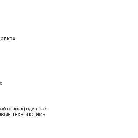
равках
а
ый период) один раз,
ГОВЫЕ ТЕХНОЛОГИИ».