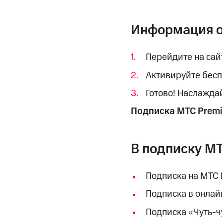
Смартфоны
Наушники и колонки
Умн
Скидка 30% на связь
Информация о
Тарифы RED, РИИЛ и МТС Супер дешев
Перейдите на сай
Обзоры товаров
Активируйте бес
Скидки до 40%
на смартфоны
Готово! Наслажда
Подписка МТС Premi
при покупке со связью МТС
В подписку МТ
Подписка на МТС 
Подписка в онлай
Подписка «Чуть-ч