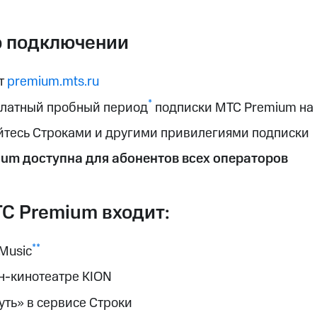
ые часы и трекеры
Умный дом
Планшеты
Акции и 
 подключении
ле при оплате с карты МТС Деньги
т
premium.mts.ru
*
платный пробный период
подписки МТС Premium на 
йтесь Строками и другими привилегиями подписки
um доступна для абонентов всех операторов
С Premium входит:
**
Music
н-кинотеатре KION
уть» в сервисе Строки