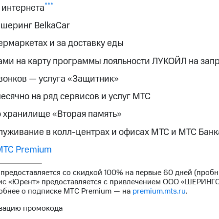
***
 интернета
ршеринг BelkaCar
ермаркетах и за доставку еды
ми на карту программы лояльности ЛУКОЙЛ на зап
вонков — услуга «Защитник»
сячно на ряд сервисов и услуг МТС
о хранилище «Вторая память»
уживание в колл-центрах и офисах МТС и МТС Банк
МТС Premium
предоставляется со скидкой 100% на первые 60 дней (пробн
рвис «Юрент» предоставляется с привлечением ООО «ШЕРИН
обнее о подписке МТС Premium — на
premium.mts.ru
.
ивацию промокода