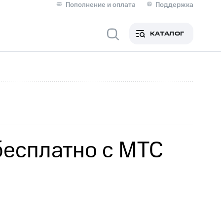
Пополнение и оплата
Поддержка
Скидка 30% на связь
Личные кабинеты
КАТАЛОГ
Мобильная связь
IM-карта для иностранцев
M
Для дома
бесплатно с МТС
Сервисы и подписки