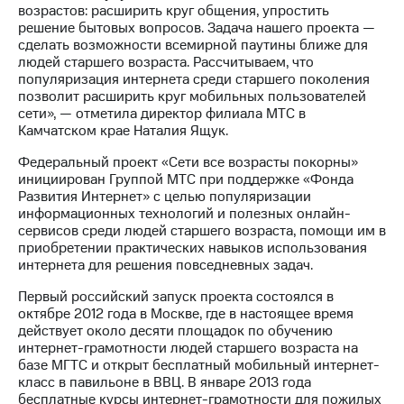
Раскрытие
возрастов: расширить круг общения, упростить
информации
решение бытовых вопросов. Задача нашего проекта —
Информация
сделать возможности всемирной паутины ближе для
акционерам
людей старшего возраста. Рассчитываем, что
Документы
популяризация интернета среди старшего поколения
ПАО
позволит расширить круг мобильных пользователей
"МТС"
сети», — отметила директор филиала МТС в
Собрания
Камчатском крае Наталия Ящук.
акционеров
Личный
Федеральный проект «Сети все возрасты покорны»
кабинет
инициирован Группой МТС при поддержке «Фонда
акционера
Развития Интернет» с целью популяризации
Акционерный
информационных технологий и полезных онлайн-
капитал
сервисов среди людей старшего возраста, помощи им в
Контроль
приобретении практических навыков использования
и
интернета для решения повседневных задач.
аудит
Рынок
Первый российский запуск проекта состоялся в
акций
октябре 2012 года в Москве, где в настоящее время
действует около десяти площадок по обучению
Описание
интернет-грамотности людей старшего возраста на
Программа
базе МГТС и открыт бесплатный мобильный интернет-
приобретения
класс в павильоне в ВВЦ. В январе 2013 года
Порядок
бесплатные курсы интернет-грамотности для пожилых