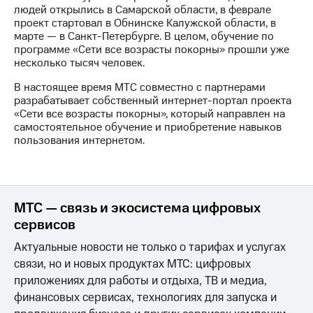
выкупа
людей открылись в Самарской области, в феврале
акций
проект стартовал в Обнинске Калужской области, в
Дивиденды
марте — в Санкт-Петербурге. В целом, обучение по
Рынок
программе «Сети все возрасты покорны» прошли уже
облигаций
несколько тысяч человек.
В настоящее время МТС совместно с партнерами
Описание
разрабатывает собственный интернет-портал проекта
Еврооблигации-2023
«Сети все возрасты покорны», который направлен на
Уведомление
самостоятельное обучение и приобретение навыков
о
пользования интернетом.
погашении
именных
облигаций
Другое
МТС — связь и экосистема цифровых
Регистратор
Реквизиты
сервисов
Контакты
Актуальные новости не только о тарифах и услугах
йчивое развитие
и деловая этика
связи, но и новых продуктах МТС: цифровых
На главную
приложениях для работы и отдыха, ТВ и медиа,
финансовых сервисах, технологиях для запуска и