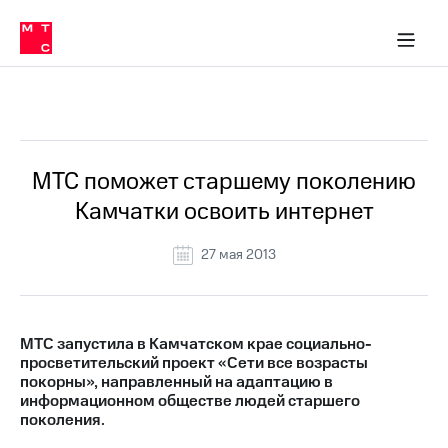
О
сторам и акционерам
Комплаенс и деловая этика
Устойчивое развитие
Медиа-центр
О МТС
О МТС
На главную
компании
О
компании
Стратегия
Стратегия
Все Новости
Карьера
в МТС
Карьера
в МТС
Пресс-
МТС поможет старшему поколению
релизы
История
Камчатки освоить интернет
компании
МТС
о технологиях
Руководство
27 мая 2013
региона
Правовая
информация
МТС запустила в Камчатском крае социально-
просветительский проект «Сети все возрасты
Контакты
покорны», направленный на адаптацию в
информационном обществе людей старшего
Медиа-центр
поколения.
Пресс-
релизы