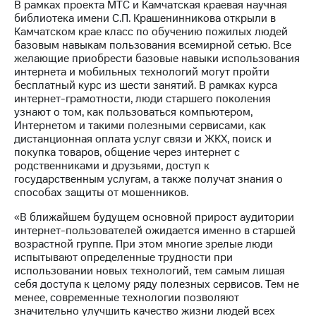
В рамках проекта МТС и Камчатская краевая научная
библиотека имени С.П. Крашенинникова открыли в
МТС
Камчатском крае класс по обучению пожилых людей
о технологиях
базовым навыкам пользования всемирной сетью. Все
желающие приобрести базовые навыки использования
Достижения
интернета и мобильных технологий могут пройти
бесплатный курс из шести занятий. В рамках курса
Интервью
интернет-грамотности, люди старшего поколения
узнают о том, как пользоваться компьютером,
Финансовая
Интернетом и такими полезными сервисами, как
отчетность
дистанционная оплата услуг связи и ЖКХ, поиск и
покупка товаров, общение через интернет с
Контакты
родственниками и друзьями, доступ к
государственным услугам, а также получат знания о
Новости
способах защиты от мошенников.
в
регионе
«В ближайшем будущем основной прирост аудитории
интернет-пользователей ожидается именно в старшей
м и акционерам
возрастной группе. При этом многие зрелые люди
Корпоративное
испытывают определенные трудности при
управление
использовании новых технологий, тем самым лишая
себя доступа к целому ряду полезных сервисов. Тем не
Корпоративный
менее, современные технологии позволяют
секретарь
значительно улучшить качество жизни людей всех