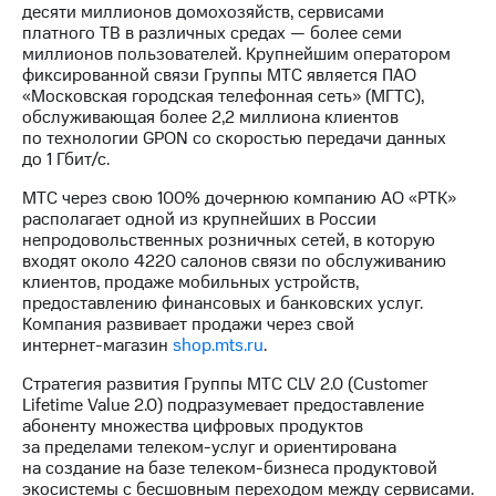
Раскрытие
десяти миллионов домохозяйств, сервисами
информации
платного ТВ в различных средах — более семи
Информация
миллионов пользователей. Крупнейшим оператором
акционерам
фиксированной связи Группы МТС является ПАО
Документы
«Московская городская телефонная сеть» (МГТС),
ПАО
обслуживающая более 2,2 миллиона клиентов
"МТС"
по технологии GPON со скоростью передачи данных
Собрания
до 1 Гбит/с.
акционеров
Личный
МТС через свою 100% дочернюю компанию АО «РТК»
кабинет
располагает одной из крупнейших в России
акционера
непродовольственных розничных сетей, в которую
Акционерный
входят около 4220 салонов связи по обслуживанию
капитал
клиентов, продаже мобильных устройств,
Контроль
предоставлению финансовых и банковских услуг.
и
Компания развивает продажи через свой
аудит
интернет-магазин
shop.mts.ru
.
Рынок
акций
Стратегия развития Группы МТС CLV 2.0 (Customer
Lifetime Value 2.0) подразумевает предоставление
Описание
абоненту множества цифровых продуктов
Программа
за пределами
телеком-услуг
и ориентирована
приобретения
на создание на базе
телеком-бизнеса
продуктовой
Порядок
экосистемы с бесшовным переходом между сервисами.