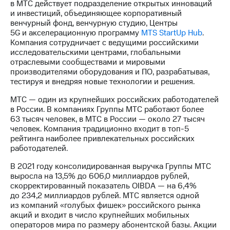
в МТС действует подразделение открытых инноваций
и инвестиций, объединяющее корпоративный
венчурный фонд, венчурную студию, Центры
5G и акселерационную программу
MTS StartUp Hub
.
Компания сотрудничает с ведущими российскими
исследовательскими центрами, глобальными
отраслевыми сообществами и мировыми
производителями оборудования и ПО, разрабатывая,
тестируя и внедряя новые технологии и решения.
МТС — один из крупнейших российских работодателей
в России. В компаниях Группы МТС работают более
63 тысяч человек, в МТС в России — около 27 тысяч
человек. Компания традиционно входит в
топ-5
рейтинга наиболее привлекательных российских
работодателей.
В 2021 году консолидированная выручка Группы МТС
выросла на 13,5% до 606,0 миллиардов рублей,
скорректированный показатель OIBDA — на 6,4%
до 234,2 миллиардов рублей. МТС является одной
из компаний «голубых фишек» российского рынка
акций и входит в число крупнейших мобильных
операторов мира по размеру абонентской базы. Акции