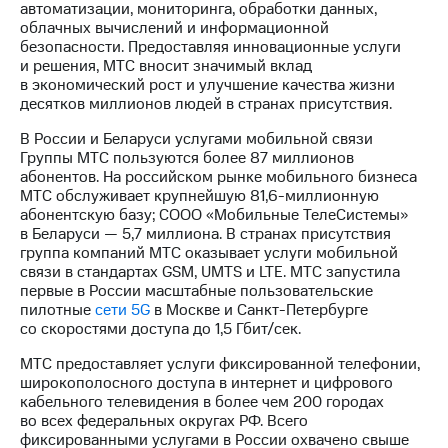
автоматизации, мониторинга, обработки данных,
облачных вычислений и информационной
МТС
безопасности. Предоставляя инновационные услуги
о технологиях
и решения, МТС вносит значимый вклад
в экономический рост и улучшение качества жизни
Достижения
десятков миллионов людей в странах присутствия.
Интервью
В России и Беларуси услугами мобильной связи
Группы МТС пользуются более 87 миллионов
Финансовая
абонентов. На российском рынке мобильного бизнеса
отчетность
МТС обслуживает крупнейшую
81,6-миллионную
абонентскую базу; СООО «Мобильные ТелеСистемы»
Контакты
в Беларуси — 5,7 миллиона. В странах присутствия
группа компаний МТС оказывает услуги мобильной
Новости
связи в стандартах GSM, UMTS и LTE. МТС запустила
в
первые в России масштабные пользовательские
регионе
пилотные
сети 5G
в Москве и
Санкт-Петербурге
со скоростями доступа до 1,5 Гбит/cек.
м и акционерам
Корпоративное
МТС предоставляет услуги фиксированной телефонии,
управление
широкополосного доступа в интернет и цифрового
кабельного телевидения в более чем 200 городах
Корпоративный
во всех федеральных округах РФ. Всего
секретарь
фиксированными услугами в России охвачено свыше