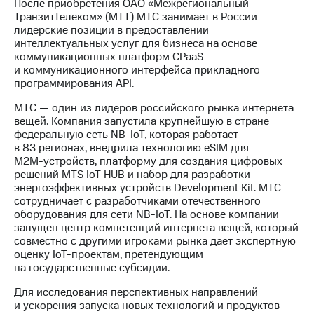
После приобретения ОАО «Межрегиональный
ТранзитТелеком» (МТТ) МТС занимает в России
лидерские позиции в предоставлении
интеллектуальных услуг для бизнеса на основе
коммуникационных платформ CPaaS
и коммуникационного интерфейса прикладного
программирования API.
МТС — один из лидеров российского рынка интернета
вещей. Компания запустила крупнейшую в стране
федеральную сеть
NB-IoT
, которая работает
в 83 регионах, внедрила технологию eSIM для
М2М-устройств
, платформу для создания цифровых
решений MTS IoT HUВ и набор для разработки
энергоэффективных устройств Development Kit. МТС
сотрудничает с разработчиками отечественного
оборудования для сети
NB-IoT
. На основе компании
запущен центр компетенций интернета вещей, который
совместно с другими игроками рынка дает экспертную
оценку
IoT-проектам
, претендующим
на государственные субсидии.
Для исследования перспективных направлений
и ускорения запуска новых технологий и продуктов