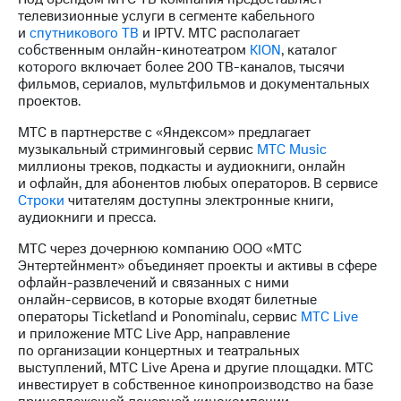
телевизионные услуги в сегменте кабельного
и
спутникового ТВ
и IPTV. МТС располагает
собственным
онлайн-кинотеатром
KION
, каталог
которого включает более 200
ТВ-каналов
, тысячи
фильмов, сериалов, мультфильмов и документальных
проектов.
МТС в партнерстве с «Яндексом» предлагает
музыкальный стриминговый сервис
МТС Music
миллионы треков, подкасты и аудиокниги, онлайн
и офлайн, для абонентов любых операторов. В сервисе
Строки
читателям доступны электронные книги,
аудиокниги и пресса.
МТС через дочернюю компанию ООО «МТС
Энтертейнмент» объединяет проекты и активы в сфере
офлайн-развлечений
и связанных с ними
онлайн-сервисов
, в которые входят билетные
операторы Ticketland и Ponominalu, сервис
МТС Live
и приложение МТС Live App, направление
по организации концертных и театральных
выступлений, МТС Live Арена и другие площадки. МТС
инвестирует в собственное кинопроизводство на базе