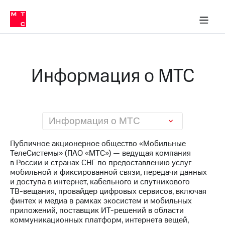
О
сторам и акционерам
Комплаенс и деловая этика
Устойчивое развитие
Медиа-центр
О МТС
О МТС
На главную
компании
О
компании
Стратегия
Стратегия
Карьера
Информация о МТС
в МТС
Карьера
в МТС
Пресс-
релизы
История
компании
МТС
Информация о МТС
о технологиях
Руководство
региона
Публичное акционерное общество «Мобильные
ТелеСистемы» (ПАО «МТС») — ведущая компания
Правовая
в России и странах СНГ по предоставлению услуг
информация
мобильной и фиксированной связи, передачи данных
и доступа в интернет, кабельного и спутникового
Контакты
ТВ-вещания
, провайдер цифровых сервисов, включая
финтех и медиа в рамках экосистем и мобильных
Медиа-центр
приложений, поставщик
ИТ-решений
в области
Пресс-
коммуникационных платформ, интернета вещей,
релизы