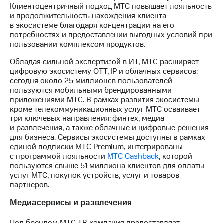
выкупа
Клиентоцентричный подход МТС повышает лояльность
акций
и продолжительность нахождения клиента
Дивиденды
в экосистеме благодаря концентрации на его
Рынок
потребностях и предоставлении выгодных условий при
облигаций
пользовании комплексом продуктов.
Обладая сильной экспертизой в ИТ, МТС расширяет
Описание
цифровую экосистему OTT, IP и облачных сервисов:
Еврооблигации-2023
сегодня около 25 миллионов пользователей
Уведомление
пользуются мобильными брендированными
о
приложениями МТС. В рамках развития экосистемы
погашении
кроме телекоммуникационных услуг МТС осваивает
именных
три ключевых направления: финтех, медиа
облигаций
и развлечения, а также облачные и цифровые решения
Другое
для бизнеса. Сервисы экосистемы доступны в рамках
единой подписки МТС Premium, интегрированы
Регистратор
с программой лояльности
МТС Cashback
, которой
Реквизиты
пользуются свыше 51 миллиона клиентов для оплаты
Контакты
услуг МТС, покупок устройств, услуг и товаров
йчивое развитие
партнеров.
и деловая этика
На главную
Медиасервисы и развлечения
Под брендом МТС ТВ компания предоставляет