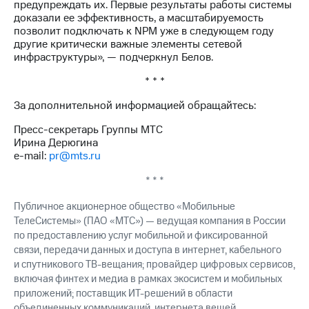
предупреждать их. Первые результаты работы системы
выкупа
доказали ее эффективность, а масштабируемость
акций
позволит подключать к NPM уже в следующем году
Дивиденды
другие критически важные элементы сетевой
Рынок
инфраструктуры», — подчеркнул Белов.
облигаций
* * *
Описание
Еврооблигации-2023
За дополнительной информацией обращайтесь:
Уведомление
о
Пресс-секретарь Группы МТС
погашении
Ирина Дерюгина
именных
e-mail:
pr@mts.ru
облигаций
Другое
* * *
Регистратор
Публичное акционерное общество «Мобильные
Реквизиты
ТелеСистемы» (ПАО «МТС») — ведущая компания в России
Контакты
по предоставлению услуг мобильной и фиксированной
йчивое развитие
связи, передачи данных и доступа в интернет, кабельного
и деловая этика
и спутникового ТВ-вещания; провайдер цифровых сервисов,
На главную
включая финтех и медиа в рамках экосистем и мобильных
приложений; поставщик ИТ-решений в области
объединенных коммуникаций, интернета вещей,