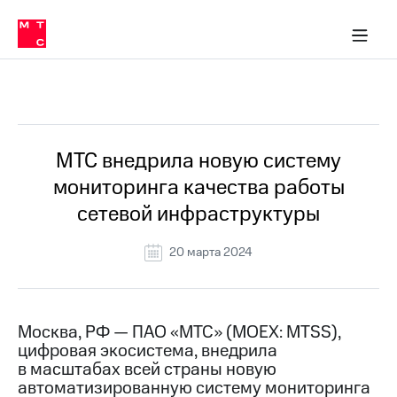
О
сторам и акционерам
Комплаенс и деловая этика
Устойчивое развитие
Медиа-центр
О МТС
О МТС
На главную
компании
О
компании
Стратегия
Стратегия
Все Новости
Карьера
в МТС
Карьера
в МТС
Пресс-
МТС внедрила новую систему
релизы
История
мониторинга качества работы
компании
МТС
сетевой инфраструктуры
о технологиях
Руководство
региона
20 марта 2024
Правовая
информация
Контакты
Москва, РФ — ПАО «МТС» (MOEX: MTSS),
цифровая экосистема, внедрила
Медиа-центр
в масштабах всей страны новую
Пресс-
автоматизированную систему мониторинга
релизы