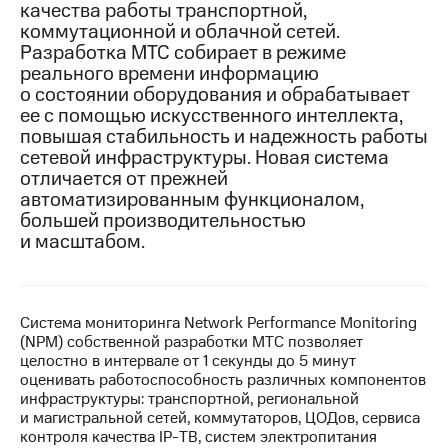
качества работы транспортной,
коммутационной и облачной сетей.
МТС
Разработка МТС собирает в режиме
о технологиях
реального времени информацию
Достижения
о состоянии оборудования и обрабатывает
ее с помощью искусственного интеллекта,
Интервью
повышая стабильность и надежность работы
сетевой инфраструктуры. Новая система
Финансовая
отличается от прежней
отчетность
автоматизированным функционалом,
большей производительностью
Контакты
и масштабом.
Новости
в
регионе
Система мониторинга Network Performance Monitoring
м и акционерам
(NPM) собственной разработки МТС позволяет
Корпоративное
целостно в интервале от 1 секунды до 5 минут
управление
оценивать работоспособность различных компонентов
инфраструктуры: транспортной, региональной
Корпоративный
и магистральной сетей, коммутаторов, ЦОДов, сервиса
секретарь
контроля качества IP-ТВ, систем электропитания