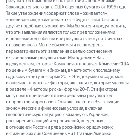
результатов Компании в соответствии с положениями
Законодательного акта США о ценных бумагах от 1995 года.
Такие утверждения содержат слова «ожидается»,
«оценивается», «намеревается», «будет», «мог бы» или
другие подобные выражения. Мы бы хотели предупредить,
что эти заявления являются только предположениями
и реальный ход событий или результаты могут отличаться
от заявленного. Мы не обязуемся и не намерены
пересматривать эти заявления с целью соотнесения
их с реальными результатами. Мы адресуем Вас
к документам, которые Компания отправляет Комиссии США
по ценным бумагам и биржам, в частности к последнему
годовому отчету по форме 20-F. Эти документы содержат
и описывают важные факторы, включая те, которые указаны
в разделе «Факторы риска» формы 20-F. Эти факторы
могут быть причиной отличия реальных результатов
от проектов и прогнозов. Они включают в себя: текущие
экономические и финансовые условия, включая
геополитическую ситуацию, связанную с Украиной;
расширение санкций и ограничений, введенных
в отношении России и ряда российских юридических
и физических лиц Соединенными Штатами Америки,