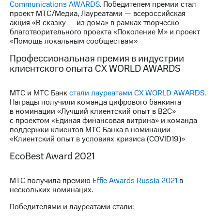
Communications AWARDS
. Победителем премии стал
проект МТС/Медиа, Лауреатами — всероссийская
МТС
акция «В сказку — из дома» в рамках творческо-
о технологиях
благотворительного проекта «Поколение М» и проект
«Помощь локальным сообществам»
Достижения
Профессиональная премия в индустрии
Интервью
клиентского опыта СХ WORLD AWARDS
Финансовая
отчетность
МТС и МТС Банк
стали лауреатами СХ WORLD AWARDS
.
Награды получили команда цифрового банкинга
Контакты
в номинации «Лучший клиентский опыт в B2С»
с проектом «Единая финансовая витрина» и команда
Новости
поддержки клиентов МТС Банка в номинации
в
«Клиентский опыт в условиях кризиса (COVID19)»
регионе
EcoBest Award 2021
м и акционерам
Корпоративное
МТС получила премию
Effie Awards Russia 2021
в
управление
нескольких номинацих.
Корпоративный
Победителями и лауреатами стали:
секретарь