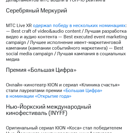
выкупа
акций
Серебряный Меркурий
Дивиденды
Рынок
МТС Live XR
одержал победу в нескольких номинациях
:
облигаций
— Best craft of video&audio content / Лучшая разработка
видео и аудио контента — Best executed event marketing
Описание
campaign / Лучшее исполнение ивент-маркетинговой
Еврооблигации-2023
кампании (кампании событийного маркетинга) — Best
Уведомление
social media campaign / Лучшая кампания в социальных
о
медиа
погашении
именных
Премия «Большая Цифра»
облигаций
Другое
Онлайн-кинотеатр KION и сериал «Клиника счастья»
Регистратор
стали лауреатами премии
«Большая Цифра»
Реквизиты
в номинации «Открытие года»
Контакты
йчивое развитие
Нью-Йоркский международный
и деловая этика
кинофестиваль (INYFF)
На главную
Оригинальный сериал KION «Коса» стал победителем