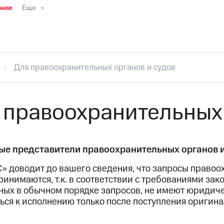
ании
Еще
ТС
Пресс-релизы
МТС о технологиях
ТС
История компании
Руководство региона
Правова
стижения
Интервью
Финансовая отчетность
Конта
Для правоохранительных органов и судов
тивный секретарь
Раскрытие информации
Информа
ный кабинет акционера
Акционерный капитал
Конт
Порядок выкупа акций
Дивиденды
Рынок облигаци
 правоохранительных 
 погашении именных облигаций
Другое
Регистрато
е представители правоохранительных органов и
» доводит до вашего сведения, что запросы правоо
ринимаются, т.к. в соответствии с требованиями за
ых в обычном порядке запросов, не имеют юридичес
ься к исполнению только после поступления оригин