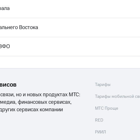
рала
альнего Востока
СЗФО
рвисов
Тарифы
 связи, но и новых продуктах МТС:
Тарифы мобильной св
 медиа, финансовых сервисах,
МТС Проще
 других сервисах компании
RED
РИИЛ