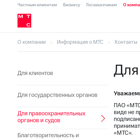
Частным клиентам
Бизнесу
Госзаказчикам
О комп
О компании
Стратегия
Карьера в М
Инвесторам и акционерам
Комплаенс и деловая этика
Устойчивое развитие
Медиа-центр
О МТС
На главную
О компании
Стратегия
Карьера в М
Пресс-релизы
МТС о технологиях
До
О компании
Информация о МТС
Контакты
Корпоративное управление
Корпора
ПАО "МТС"
Собрания акционеров
Лич
Описание
Программа приобретения
Для
Еврооблигации-2023
Уведомление о
Для клиентов
Уважаемы
Для государственных органов
ПАО «МТС
виде не п
Для правоохранительных
подписанн
органов и судов
принимат
«МТС».
Благотворительность и