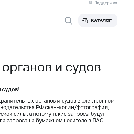
Поддержка
О МТС
я информация
Контакты
КАТАЛОГ
Медиа-центр
кты
Новости в регионе
Инвесторам и акционерам
ция акционерам
Документы
роль и аудит
Рынок акций
й
Описание
органов и судов
р
Реквизиты
Контакты
Устойчивое развитие
Комплаенс и деловая этика
На главную
 судов!
хранительных органов и судов в электронном
конодательства РФ скан-копии/фотографии,
кой силы, а потому такие запросы будут
ала запроса на бумажном носителе в ПАО