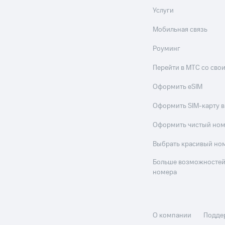
Услуги
Мобильная связь
Роуминг
Перейти в МТС со св
Оформить eSIM
Оформить SIM-карту в
Оформить чистый но
Выбрать красивый но
Больше возможностей
номера
О компании
Подде