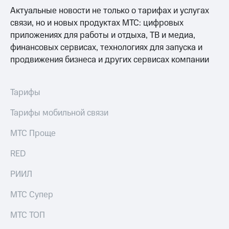
общие
Актуальные новости не только о тарифах и услугах
подписки
КИОН
и услуги,
связи, но и новых продуктах МТС: цифровых
Музыка
доступ
приложениях для работы и отдыха, ТВ и медиа,
к геолокации
КИОН
финансовых сервисах, технологиях для запуска и
Кино,
Строки
продвижения бизнеса и других сервисах компании
музыка,
книги
Live
и не
только
Тарифы
Гудок
Безопасность
Тарифы мобильной связи
Мой
МТС
Финансы
МТС Проще
Все
Детям
приложения
RED
и родителям
Инвестиции
РИИЛ
Здоровье
и фитнес
Получайте
МТС Супер
доход
Приложения
онлайн
МТС ТОП
от МТС
Страхование