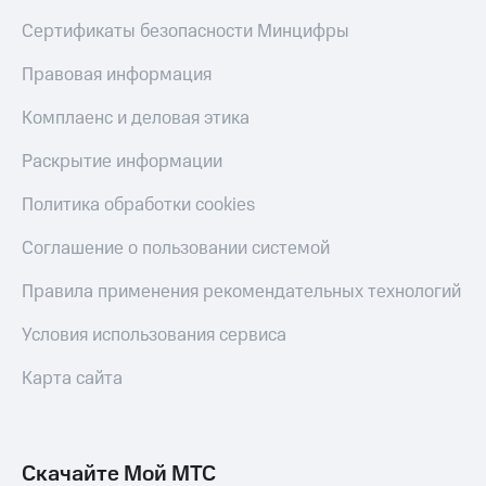
Сертификаты безопасности Минцифры
Оплата
по QR-
Правовая информация
коду
за границей
Комплаенс и деловая этика
тернет-магазин
Раскрытие информации
Смартфоны
Политика обработки cookies
Наушники
и
колонки
Соглашение о пользовании системой
Умные
Правила применения рекомендательных технологий
часы
и
Условия использования сервиса
трекеры
Карта сайта
Умный
дом
Планшеты
Скачайте Мой МТС