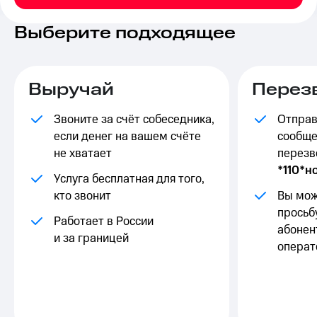
на связь
Выберите подходящее
Роуминг
Тарифы
RED,
Семейная
РИИЛ
группа
и МТС
Выручай
Перез
Супер
Заказать
дешевле
SIM-
Звоните за счёт собеседника,
Отправ
при
карту
оплате
если денег на вашем счёте
сообще
с карты
не хватает
перезв
Оформить
МТС
*110*н
eSIM
Деньги
Услуга бесплатная для того,
кто звонит
Вы мож
SIM-
Спутниковое ТВ
карта
просьб
Работает в России
для
Выберите
абонен
и за границей
иностранцев
и подключите
операт
ТВ
Оформить
с выгодным
чистый
тарифом
номер
Интернет,