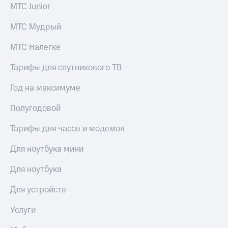
Акции
МТС Junior
Покупка
полисов
Приложения
МТС Мудрый
онлайн
КИОН
Скидка 30%
МТС Налегке
на связь
КИОН
Музыка
Тарифы для спутникового ТВ
С картой
МТС
КИОН
Деньги
Год на максимуме
Строки
МТС
Накопления
Полугодовой
Live
Откладывайте
Тарифы для часов и модемов
Гудок
деньги
и получайте
Для ноутбука мини
Мой
доход 15%
МТС
Акции
Для ноутбука
Условия
Все
пополнения
Для устройств
приложения
Финансы
Скидка
Инвестиции
Услуги
30%
на связь