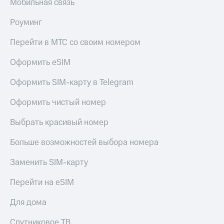
Получайте
Мобильная связь
доход
Тарифы
онлайн
Роуминг
RED,
Страхование
РИИЛ
Перейти в МТС со своим номером
и МТС Супер
Покупка
дешевле
полисов
Оформить eSIM
при оплате
онлайн
с карты
Скидка 30%
Оформить SIM-карту в Telegram
МТС Деньги
на связь
Оформить чистый номер
Обзоры
С картой
товаров
МТС
Выбрать красивый номер
Деньги
Скидки
МТС
до 40%
Больше возможностей выбора номера
Накопления
на смартфоны
Заменить SIM-карту
Откладывайте
деньги
при
и получайте
Перейти на eSIM
покупке
доход 15%
со связью
Платежи
МТС
Для дома
и
переводы
Спутниковое ТВ