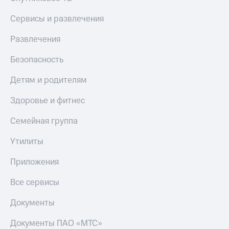
Пополнить
Сервисы и развлечения
номер
МТС
Развлечения
Настройки
Безопасность
автоплатежа
Детям и родителям
Пополнить
номер
Здоровье и фитнес
другого
оператора
Семейная группа
Оплата
интернета
Утилиты
и
ТВ
Приложения
Переводы
Все сервисы
с
телефона
Документы
на карту
Документы ПАО «МТС»
МТС Pay